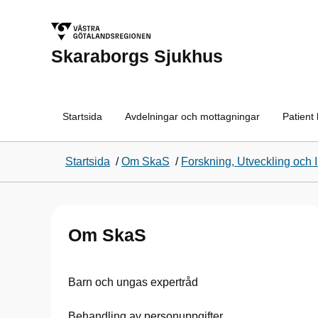
Skaraborgs Sjukhus
Startsida
Avdelningar och mottagningar
Patient
Startsida
/
Om SkaS
/
Forskning, Utveckling och 
Om SkaS
Barn och ungas expertråd
Behandling av personuppgifter