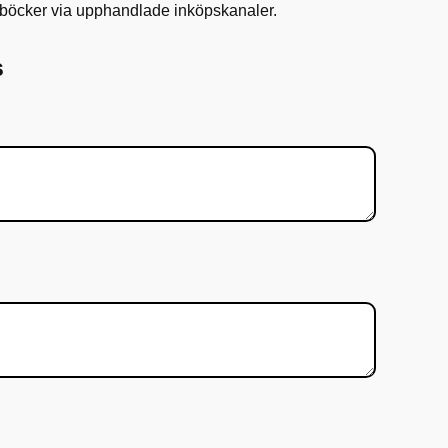
n böcker via upphandlade inköpskanaler.
s