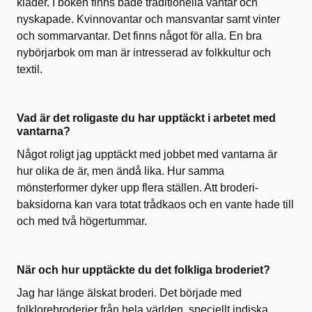
kläder. I boken finns både traditionella vantar och
nyskapade. Kvinnovantar och mansvantar samt vinter
och sommarvantar. Det finns något för alla. En bra
nybörjarbok om man är intresserad av folkkultur och
textil.
Vad är det roligaste du har upptäckt i arbetet med
vantarna?
Något roligt jag upptäckt med jobbet med vantarna är
hur olika de är, men ändå lika. Hur samma
mönsterformer dyker upp flera ställen. Att broderi-
baksidorna kan vara totat trådkaos och en vante hade till
och med två högertummar.
När och hur upptäckte du det folkliga broderiet?
Jag har länge älskat broderi. Det började med
folklorebroderier från hela världen, speciellt indiska