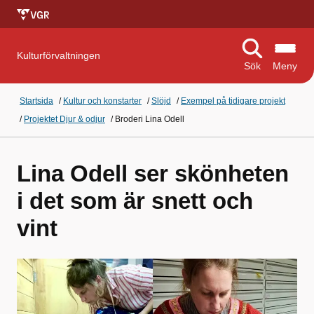
Kulturförvaltningen
Sök
Meny
Startsida
/
Kultur och konstarter
/
Slöjd
/
Exempel på tidigare projekt
/
Projektet Djur & odjur
/
Broderi Lina Odell
Lina Odell ser skönheten
i det som är snett och
vint