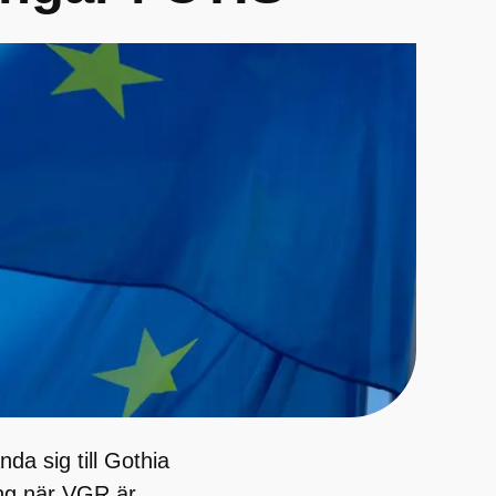
da sig till Gothia
ing när VGR är