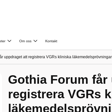
eter
Om oss
Kontakt
år uppdraget att registrera VGRs kliniska läkemedelsprövningar
Gothia Forum får 
registrera VGRs k
läkemedelsprövni