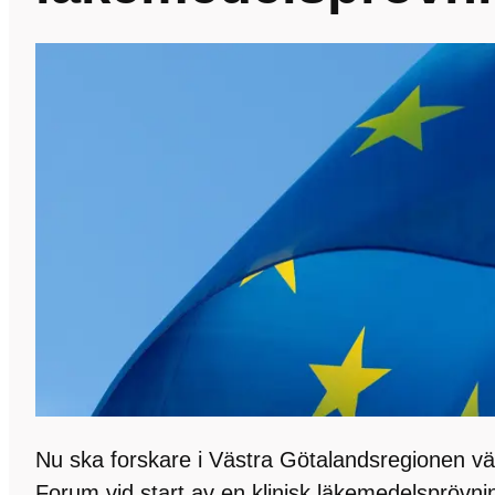
Nu ska forskare i Västra Götalandsregionen vän
Forum vid start av en klinisk läkemedelsprövn