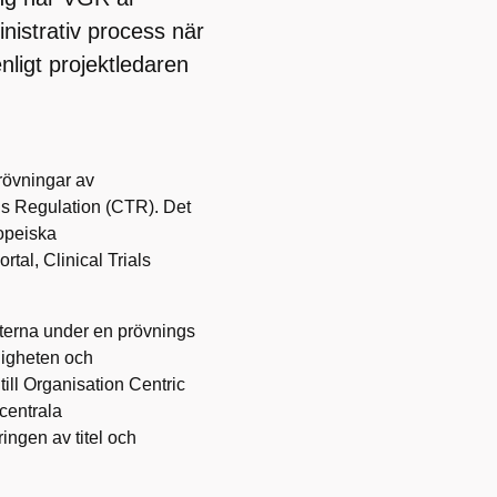
nistrativ process när
ligt projektledaren
 prövningar av
ls Regulation (CTR). Det
ropeiska
l, Clinical Trials
terna under en prövnings
ndigheten och
till Organisation Centric
centrala
ringen av titel och