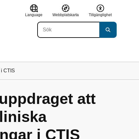
Language
Webbplatskarta
Tillgänglighet
 i CTIS
uppdraget att
liniska
ngar i CTIS