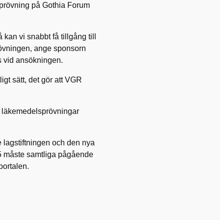
sprövning på Gothia Forum
an vi snabbt få tillgång till
prövningen, ange sponsorn
vs vid ansökningen.
igt sätt, det gör att VGR
ska läkemedelsprövningar
lagstiftningen och den nya
025 måste samtliga pågående
-portalen.