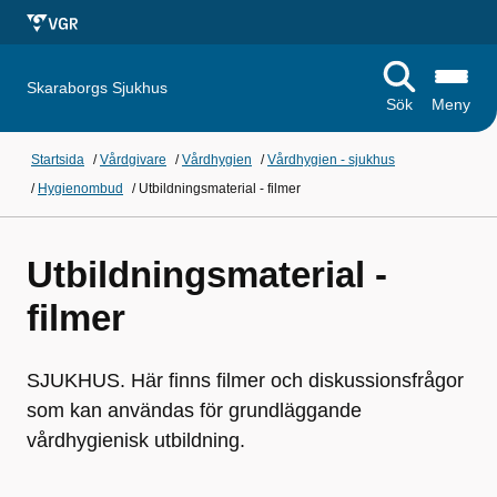
Skaraborgs Sjukhus
Sök
Meny
Startsida
/
Vårdgivare
/
Vårdhygien
/
Vårdhygien - sjukhus
/
Hygienombud
/
Utbildningsmaterial - filmer
Utbildningsmaterial -
filmer
SJUKHUS. Här finns filmer och diskussionsfrågor
som kan användas för grundläggande
vårdhygienisk utbildning.