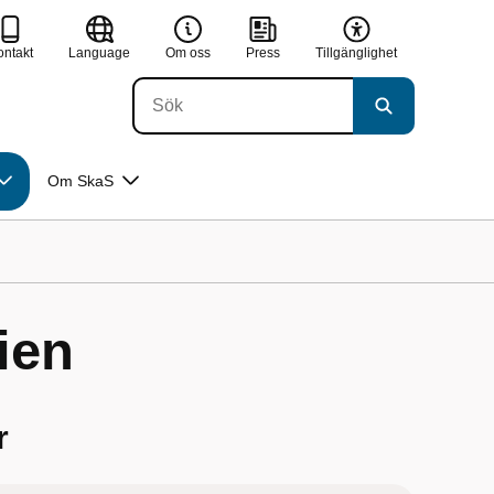
ontakt
Language
Om oss
Press
Tillgänglighet
Om SkaS
ien
r