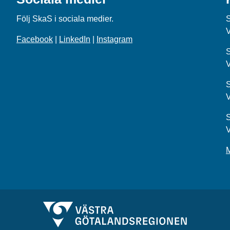
Följ SkaS i sociala medier.
Facebook
|
LinkedIn
|
Instagram
S
S
S
M