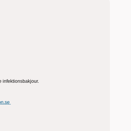
 infektionsbakjour.
on.se