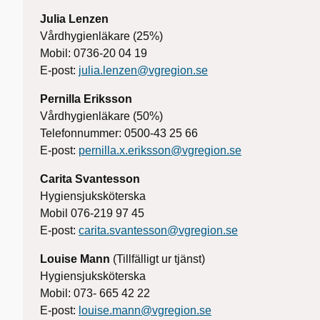
Julia Lenzen
Vårdhygienläkare (25%)
Mobil: 0736-20 04 19
E-post:
julia.lenzen@vgregion.se
Pernilla Eriksson
Vårdhygienläkare (50%)
Telefonnummer: 0500-43 25 66
E-post:
pernilla.x.eriksson@vgregion.se
Carita Svantesson
Hygiensjuksköterska
Mobil 076-219 97 45
E-post:
carita.svantesson@vgregion.se
Louise Mann
(Tillfälligt ur tjänst)
Hygiensjuksköterska
Mobil: 073- 665 42 22
E-post:
louise.mann@vgregion.se