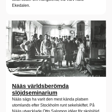
Ekedalen.
Nääs världsberömda
slöjdseminarium
Nääs sägs ha varit den mest kända platsen
utomlands efter Stockholm runt sekelskiftet. På
Nääs utvecklade Otto Salomon idéer för skolslöjd