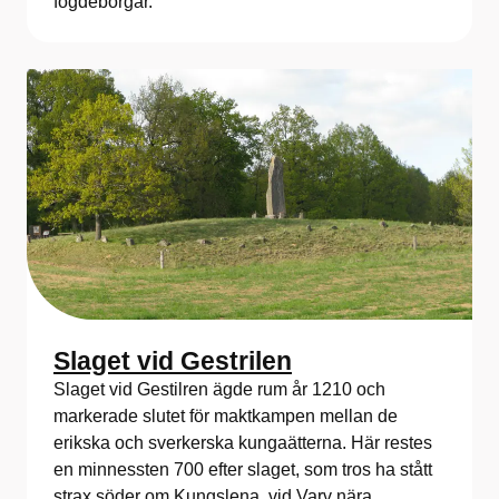
fogdeborgar.
Slaget vid Gestrilen
Slaget vid Gestilren ägde rum år 1210 och
markerade slutet för maktkampen mellan de
erikska och sverkerska kungaätterna. Här restes
en minnessten 700 efter slaget, som tros ha stått
strax söder om Kungslena, vid Varv nära