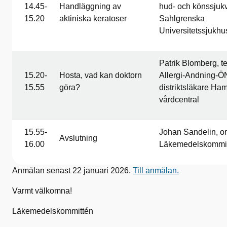
14.45-
Handläggning av
hud- och könssjuk
15.20
aktiniska keratoser
Sahlgrenska
Universitetssjukhu
Patrik Blomberg, t
15.20-
Hosta, vad kan doktorn
Allergi-Andning-Ö
15.55
göra?
distriktsläkare Ha
vårdcentral
15.55-
Johan Sandelin, or
Avslutning
16.00
Läkemedelskommi
Anmälan senast 22 januari 2026.
Till anmälan.
Varmt välkomna!
Läkemedelskommittén