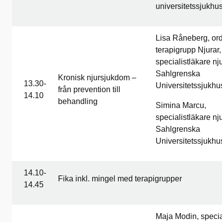
universitetssjukhu
Lisa Råneberg, ord
terapigrupp Njurar,
specialistläkare n
Sahlgrenska
Kronisk njursjukdom –
13.30-
Universitetssjukhu
från prevention till
14.10
behandling
Simina Marcu,
specialistläkare n
Sahlgrenska
Universitetssjukhu
14.10-
Fika inkl. mingel med terapigrupper
14.45
Maja Modin, specia