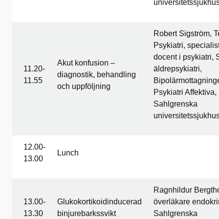
universitetssjukhu
Robert Sigström, T
Psykiatri, speciali
docent i psykiatri, 
Akut konfusion –
11.20-
äldrepsykiatri,
diagnostik, behandling
11.55
Bipolärmottagning
och uppföljning
Psykiatri Affektiva,
Sahlgrenska
universitetssjukhu
12.00-
Lunch
13.00
Ragnhildur Bergthor
13.00-
Glukokortikoidinducerad
överläkare endokri
13.30
binjurebarkssvikt
Sahlgrenska