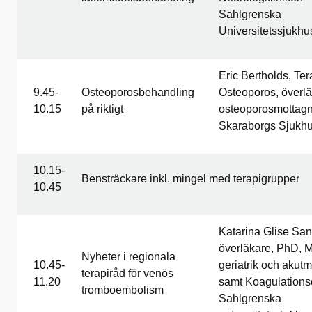
Sahlgrenska
Universitetssjukhu
Eric Bertholds, Te
9.45-
Osteoporosbehandling
Osteoporos, överl
10.15
på riktigt
osteoporosmottagn
Skaraborgs Sjukh
10.15-
Bensträckare inkl. mingel med terapigrupper
10.45
Katarina Glise San
överläkare, PhD, M
Nyheter i regionala
10.45-
geriatrik och akut
terapiråd för venös
11.20
samt Koagulations
tromboembolism
Sahlgrenska