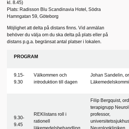
kl. 8.45)
Plats: Radisson Blu Scandinavia Hotel, Södra
Hamngatan 59, Göteborg
Möjlighet att delta på distans finns. Vid anmälan
behöver du välja om du ska delta på plats eller på
distans p.g.a. begränsat antal platser i lokalen.
PROGRAM
9.15-
Välkommen och
Johan Sandelin, or
9.30
introduktion till dagen
Läkemedelskommi
Filip Bergquist, ord
terapigrupp Neurol
REKlistans roll i
professor,
9.30-
rationell
universitetssjukhu
9.45
läkemedelsbehandling
Neurologkliniken