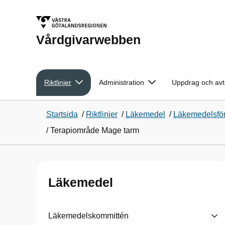
Vårdgivarwebben
Riktlinjer
Administration
Uppdrag och avt
Startsida
/
Riktlinjer
/
Läkemedel
/
Läkemedelsför
/
Terapiområde Mage tarm
Läkemedel
Läkemedelskommittén