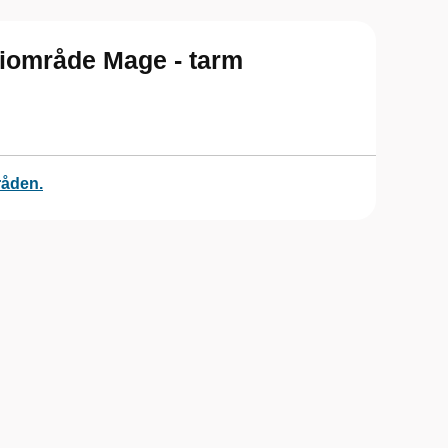
piområde Mage - tarm
råden.