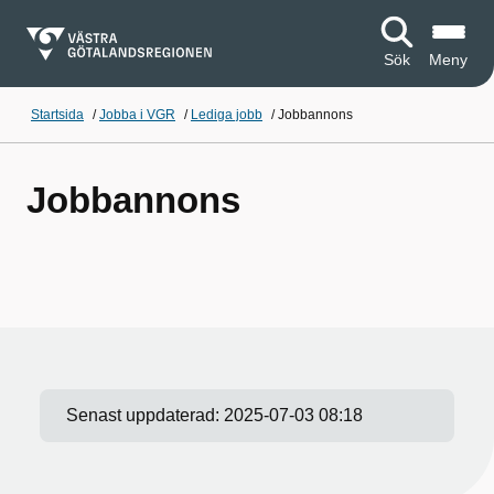
Sök
Meny
Startsida
/
Jobba i VGR
/
Lediga jobb
/
Jobbannons
Jobbannons
Senast uppdaterad:
2025-07-03 08:18