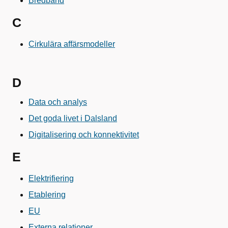
Bredband
C
Cirkulära affärsmodeller
D
Data och analys
Det goda livet i Dalsland
Digitalisering och konnektivitet
E
Elektrifiering
Etablering
EU
Externa relationer