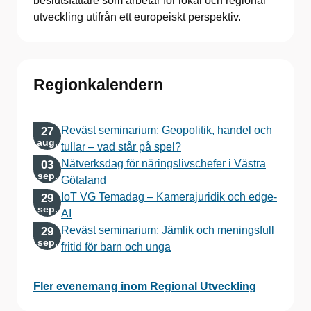
beslutsfattare som arbetar för lokal och regional
utveckling utifrån ett europeiskt perspektiv.
Regionkalendern
Reväst seminarium: Geopolitik, handel och
27
aug.
tullar – vad står på spel?
Nätverksdag för näringslivschefer i Västra
03
sep.
Götaland
IoT VG Temadag – Kamerajuridik och edge-
29
sep.
AI
Reväst seminarium: Jämlik och meningsfull
29
sep.
fritid för barn och unga
Fler evenemang inom Regional Utveckling