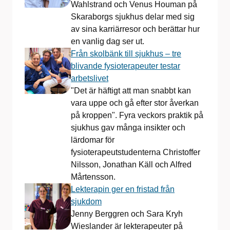
Wahlstrand och Venus Houman på
Skaraborgs sjukhus delar med sig
av sina karriärresor och berättar hur
en vanlig dag ser ut.
Från skolbänk till sjukhus – tre
blivande fysioterapeuter testar
arbetslivet
"Det är häftigt att man snabbt kan
vara uppe och gå efter stor åverkan
på kroppen". Fyra veckors praktik på
sjukhus gav många insikter och
lärdomar för
fysioterapeutstudenterna Christoffer
Nilsson, Jonathan Käll och Alfred
Mårtensson.
Lekterapin ger en fristad från
sjukdom
Jenny Berggren och Sara Kryh
Wieslander är lekterapeuter på