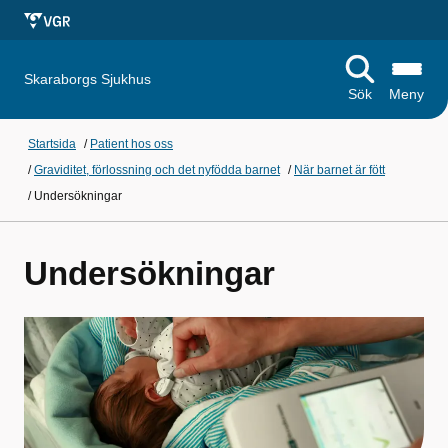
Skaraborgs Sjukhus
Sök
Meny
Startsida
/
Patient hos oss
/
Graviditet, förlossning och det nyfödda barnet
/
När barnet är fött
/
Undersökningar
Undersökningar