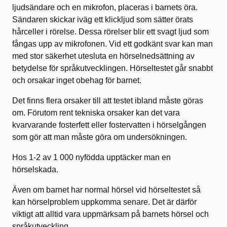
ljudsändare och en mikrofon, placeras i barnets öra.
Sändaren skickar iväg ett klickljud som sätter örats
hårceller i rörelse. Dessa rörelser blir ett svagt ljud som
fångas upp av mikrofonen. Vid ett godkänt svar kan man
med stor säkerhet utesluta en hörselnedsättning av
betydelse för språkutvecklingen. Hörseltestet går snabbt
och orsakar inget obehag för barnet.
Det finns flera orsaker till att testet ibland måste göras
om. Förutom rent tekniska orsaker kan det vara
kvarvarande fosterfett eller fostervatten i hörselgången
som gör att man måste göra om undersökningen.
Hos 1-2 av 1 000 nyfödda upptäcker man en
hörselskada.
Även om barnet har normal hörsel vid hörseltestet så
kan hörselproblem uppkomma senare. Det är därför
viktigt att alltid vara uppmärksam på barnets hörsel och
språkutveckling.