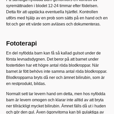
syremättnaden i blodet 12-24 timmar efter födelsen.
Detta för att upptäcka eventuella hjärtfel. Kontrollen
utförs med hjälp av en prob som sätts på en hand och en
fot och ger ett värde som avläses och dokumenteras.
Fototerapi
En del nyfödda barn kan få så kallad gulsot under de
första levnadsdygnen. Det beror på att barnet under
fostertiden har ett högre antal röda blodkroppar. När
barnet är fött behövs inte samma antal röda blodkroppar.
Blodkropparna bryts då ner och ämnet bilirubin, som är
en restprodukt, bildas.
Normalt sett tar levern hand om detta, men hos nyfödda
barn är levern omogen och klarar inte alltid av att bryta
ner tillräckligt mycket bilirubin. Ämnet fälls då ut i huden
och gör den gul. Även ögonvitorna kan bli gulaktiga av