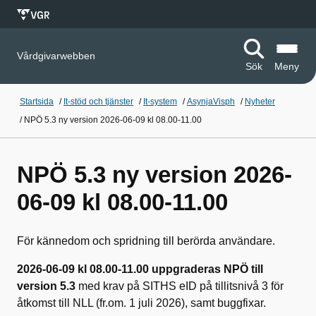
Vårdgivarwebben
Sök
Meny
Startsida
/
It-stöd och tjänster
/
It-system
/
AsynjaVisph
/
Nyheter
/
NPÖ 5.3 ny version 2026-06-09 kl 08.00-11.00
NPÖ 5.3 ny version 2026-
06-09 kl 08.00-11.00
För kännedom och spridning till berörda användare.
2026-06-09 kl 08.00-11.00 uppgraderas NPÖ till
version 5.3
med krav på SITHS eID på tillitsnivå 3 för
åtkomst till NLL (fr.om. 1 juli 2026), samt buggfixar.