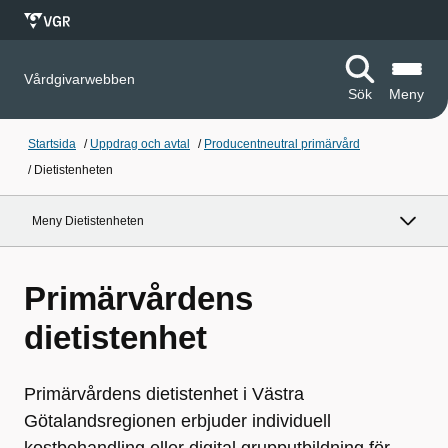
Vårdgivarwebben
Sök
Meny
Startsida
/
Uppdrag och avtal
/
Producentneutral primärvård
/
Dietistenheten
Meny Dietistenheten
Primärvårdens
dietistenhet
Primärvårdens dietistenhet i Västra
Götalandsregionen erbjuder individuell