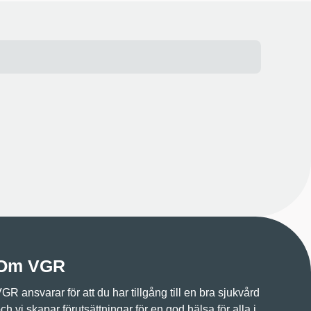
Om VGR
GR ansvarar för att du har tillgång till en bra sjukvård
ch vi skapar förutsättningar för en god hälsa för alla i