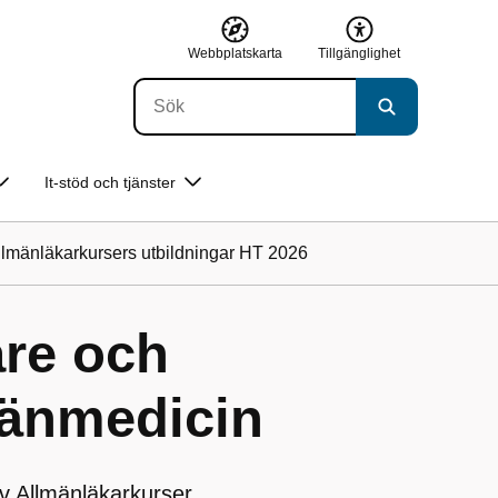
Webbplatskarta
Tillgänglighet
It-stöd och tjänster
llmänläkarkursers utbildningar HT 2026
are och
lmänmedicin
v Allmänläkarkurser