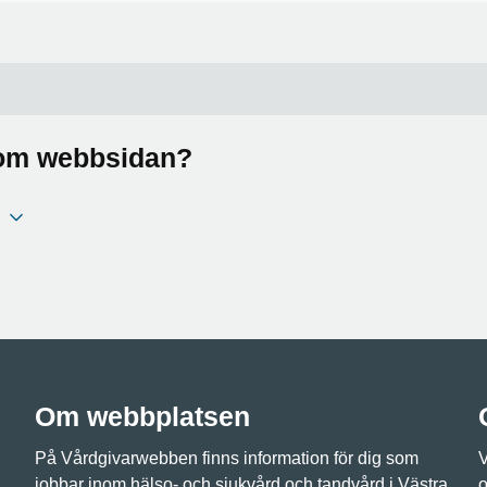
a om webbsidan?
Om webbplatsen
På Vårdgivarwebben finns information för dig som
V
jobbar inom hälso- och sjukvård och tandvård i Västra
o