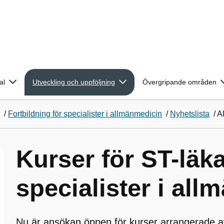
al
Utveckling och uppföljning
Övergripande områden
/
Fortbildning för specialister i allmänmedicin
/
Nyhetslista
/
A
Kurser för ST-läk
specialister i al
Nu är ansökan öppen för kurser arrangerade a