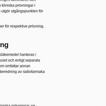
kliniska prövningar i
utgör utgångspunkten för
ner för respektive prövning.
ing
gsläkemedel hanteras i
set och enligt separata
om omfattar annan
 beredning av radiofarmaka
liniska prövningar, se