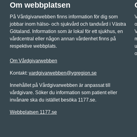
Om webbplatsen
På Vårdgivarwebben finns information för dig som
V
jobbar inom hälso- och sjukvård och tandvård i Västra
o
Götaland. Information som är lokal för ett sjukhus, en
V
vårdcentral eller någon annan vårdenhet finns på
m
respektive webbplats.
u
o
Om Vårdgivarwebben
Kontakt:
vardgivarwebben@vgregion.se
Innehållet på Vårdgivarwebben är anpassat till
vårdgivare. Söker du information som patient eller
invånare ska du istället besöka 1177.se.
Webbplatsen 1177.se