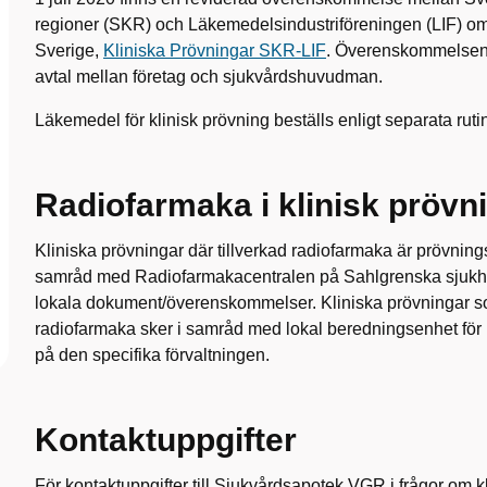
regioner (SKR) och Läkemedelsindustriföreningen (LIF) om 
Sverige,
Kliniska Prövningar SKR-LIF
. Överenskommelsen 
avtal mellan företag och sjukvårdshuvudman.
Läkemedel för klinisk prövning beställs enligt separata ruti
Radiofarmaka i klinisk prövn
Kliniska prövningar där tillverkad radiofarmaka är prövnin
samråd med Radiofarmakacentralen på Sahlgrenska sjukhu
lokala dokument/överenskommelser. Kliniska prövningar s
radiofarmaka sker i samråd med lokal beredningsenhet för
på den specifika förvaltningen.
Kontaktuppgifter
För kontaktuppgifter till Sjukvårdsapotek VGR i frågor om k