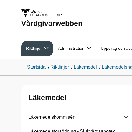
Vårdgivarwebben
Riktlinjer
Administration
Uppdrag och avt
Startsida
/
Riktlinjer
/
Läkemedel
/
Läkemedelsha
Läkemedel
Läkemedelskommittén
Läkemedelsförsörjning - Sjukvårdsapotek