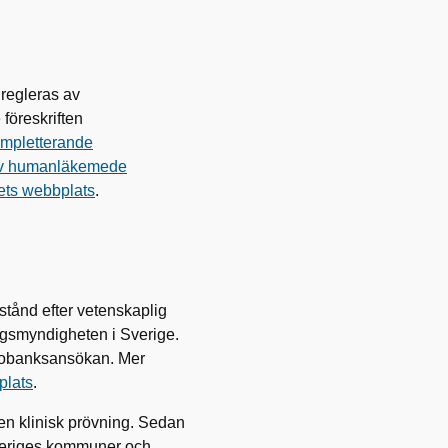
regleras av
föreskriften
ompletterande
r av humanläkemede
ts webbplats
.
lstånd efter vetenskaplig
ngsmyndigheten i Sverige.
iobanksansökan. Mer
plats
.
n klinisk prövning. Sedan
veriges kommuner och