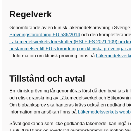
Regelverk
Genomförande av en klinisk läkemedelsprövning i Sverige 
Prövningsförordning EU 536/2014
och den kompletterande 
Läkemedelsverkets föreskrifter (HSLF‍-‍FS 2021:109) om k
bestämmelser till EU:s förordning om kliniska prövninga
l. Information om klinisk prövning finns på
Läkemedelsverke
Tillstånd och avtal
En klinisk prövning får genomföras först då den beviljats til
och etisk granskning av Läkemedelsverket och Etikprövni
Om biobanksprov ska hanteras krävs också en godkänd b
information om ansökan finns på
Läkemedelsverkets webb
Såväl godkända som icke godkända läkemedel kan ingå i e
1 juli 2020 finns en reviderad överenskommelse mellan S