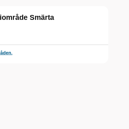
piområde Smärta
råden.