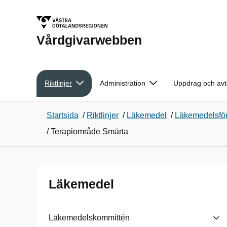
Vårdgivarwebben
Riktlinjer
Administration
Uppdrag och avt
Startsida
/
Riktlinjer
/
Läkemedel
/
Läkemedelsför
/
Terapiområde Smärta
Läkemedel
Läkemedelskommittén