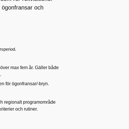
t ögonfransar och
rsperiod.
över max fem år. Gäller både
.
 en för ögonfransar/-bryn.
h regionalt programområde
terier och rutiner.