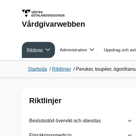
Vårdgivarwebben
Riktlinjer
Administration
Uppdrag och avt
Startsida
/
Riktlinjer
/
Peruker, toupéer, ögonfran
Riktlinjer
Beslutsstöd övervikt och obesitas
Försäkringsmedicin