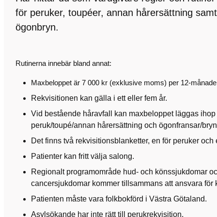
för peruker, toupéer, annan hårersättning sam
ögonbryn.
Rutinerna innebär bland annat:
Maxbeloppet är 7 000 kr (exklusive moms) per 12-månade
Rekvisitionen kan gälla i ett eller fem år.
Vid bestående håravfall kan maxbeloppet läggas ihop 
peruk/toupé/annan hårersättning och ögonfransar/bryn
Det finns två rekvisitionsblanketter, en för peruker och
Patienter kan fritt välja salong.
Regionalt programområde hud- och könssjukdomar oc
cancersjukdomar kommer tillsammans att ansvara för kri
Patienten måste vara folkbokförd i Västra Götaland.
Asylsökande har inte rätt till perukrekvisition.