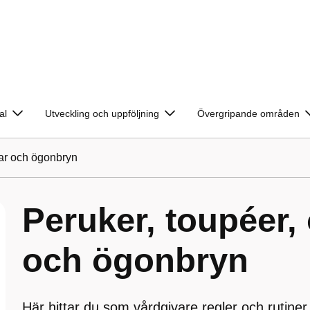
al
Utveckling och uppföljning
Övergripande områden
sar och ögonbryn
Peruker, toupéer,
och ögonbryn
Här hittar du som vårdgivare regler och rutiner