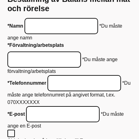
och rörelse
*Namn
*Du måste
ange namn
*Förvaltning/arbetsplats
*Du måste ange
förvaltning/arbetsplats
*Telefonnummer
*Du
måste ange telefonnumret på angivet format, t.ex.
070XXXXXXX
*E-post
*Du måste
ange en E-post