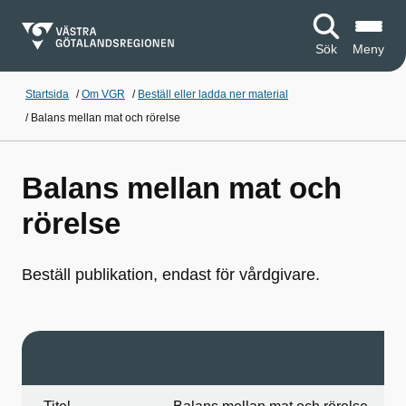
Sök
Meny
Startsida
/
Om VGR
/
Beställ eller ladda ner material
/
Balans mellan mat och rörelse
Balans mellan mat och
rörelse
Beställ publikation, endast för vårdgivare.