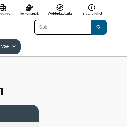
nguage
Teckenspråk
Webbplatskarta
Tillgänglighet
 VGR
m