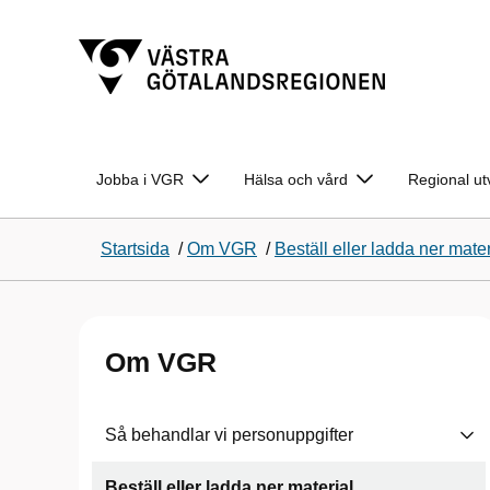
Jobba i VGR
Hälsa och vård
Regional ut
Startsida
/
Om VGR
/
Beställ eller ladda ner mater
Om VGR
Så behandlar vi personuppgifter
Beställ eller ladda ner material