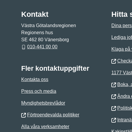
Kontakt
Hitta
Västra Götalandsregionen
Dina pers
Regionens hus
Lediga jo
SE 462 80 Vänersborg
010-441 00 00
Klaga på
Checka
Fler kontaktuppgifter
1177 Väst
Kontakta oss
Boka, 
Press och media
Ändra e
Myndighetsbrevlådor
Politis
Förtroendevalda politiker
Intranä
Alla våra verksamheter
Kakinstäl