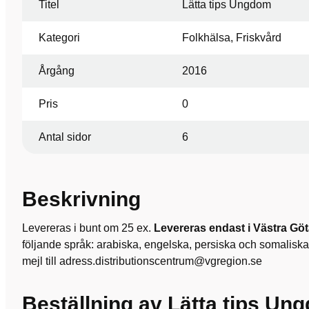
Titel
Lätta tips Ungdom
Kategori
Folkhälsa, Friskvård
Årgång
2016
Pris
0
Antal sidor
6
Beskrivning
Levereras i bunt om 25 ex.
Levereras endast i Västra Göt
följande språk: arabiska, engelska, persiska och somaliska,
mejl till adress.distributionscentrum@vgregion.se
Beställning av Lätta tips Un