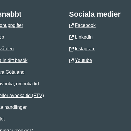
 snabbt
Sociala medier
onuppgifter
Facebook
bb
LinkedIn
 vården
Instagram
 in ditt besök
Youtube
ra Götaland
avboka, omboka tid
ller avboka tid (FTV)
ka handlingar
tet
lningar (cookies)