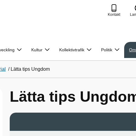
Kontakt
La
veckling
Kultur
Kollektivtrafik
Politik
Om
ial
/
Lätta tips Ungdom
Lätta tips Ungdo