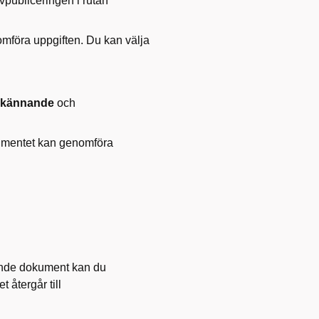
publiceringen i rutan
mföra uppgiften. Du kan välja
dkännande
och
kumentet kan genomföra
rande dokument kan du
 återgår till