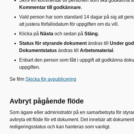
Skriv en kommentar till personen som ska godkänna av
Kommentar till godkännare
.
Vald person har som standard 14 dagar på sig att geno
att justera förfallodatum för uppgiften om du vill.
Klicka på
Nästa
och sedan på
Stäng
.
Status för styrande dokument
ändras till
Under go
Dokumentstatus
ändras till
Arbetsmaterial
.
Enbart den person som fått i uppgift att godkänna do
uppgiften.
Se film
Skicka för avpublicering
Avbryt pågående flöde
Som ägare eller administratör på en samarbetsyta för sty
avbryta ett flöde för ett dokument. Det innebär att dokumentet
redigeringsstatus och kan hanteras som vanligt.