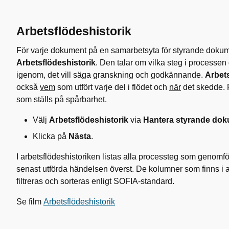
Arbetsflödeshistorik
För varje dokument på en samarbetsyta för styrande dokum
Arbetsflödeshistorik
. Den talar om vilka steg i processen
igenom, det vill säga granskning och godkännande.
Arbet
också
vem
som utfört varje del i flödet och
när
det skedde. P
som ställs på spårbarhet.
Välj
Arbetsflödeshistorik
via
Hantera styrande do
Klicka på
Nästa
.
I arbetsflödeshistoriken listas alla processteg som genomf
senast utförda händelsen överst. De kolumner som finns i a
filtreras och sorteras enligt SOFIA-standard.
Se film
Arbetsflödeshistorik