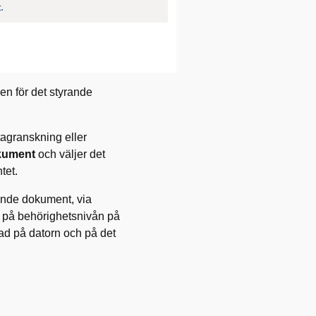
en för det styrande
tagranskning eller
kument
och väljer det
tet.
rande dokument, via
at på behörighetsnivån på
ad på datorn och på det