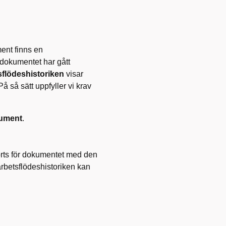
ent finns en
 dokumentet har gått
sflödeshistoriken
visar
å så sätt uppfyller vi krav
kument
.
örts för dokumentet med den
rbetsflödeshistoriken kan