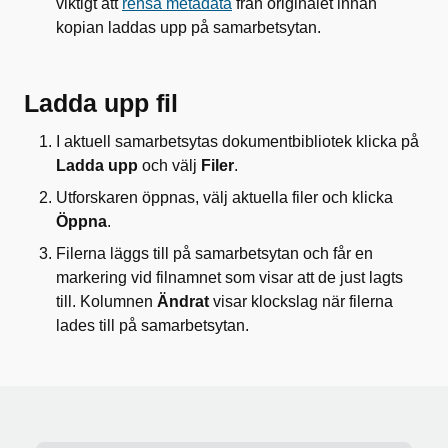
viktigt att
rensa metadata
från originalet innan
kopian laddas upp på samarbetsytan.
Ladda upp fil
I aktuell samarbetsytas dokumentbibliotek klicka på
Ladda upp
och välj
Filer
.
Utforskaren öppnas, välj aktuella filer och klicka
Öppna
.
Filerna läggs till på samarbetsytan och får en
markering vid filnamnet som visar att de just lagts
till. Kolumnen
Ändrat
visar klockslag när filerna
lades till på samarbetsytan.