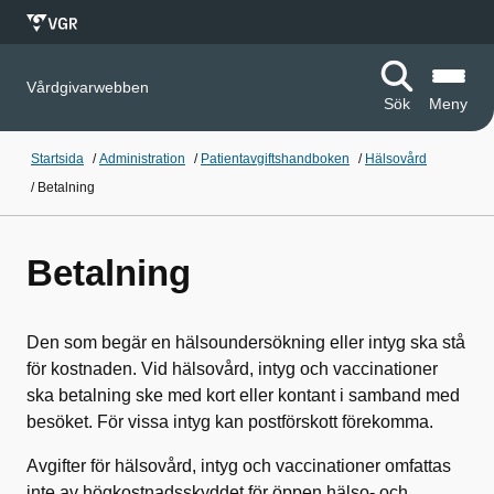
Vårdgivarwebben
Sök
Meny
Startsida
/
Administration
/
Patientavgiftshandboken
/
Hälsovård
/
Betalning
Betalning
Den som begär en hälsoundersökning eller intyg ska stå
för kostnaden. Vid hälsovård, intyg och vaccinationer
ska betalning ske med kort eller kontant i samband med
besöket. För vissa intyg kan postförskott förekomma.
Avgifter för hälsovård, intyg och vaccinationer omfattas
inte av högkostnadsskyddet för öppen hälso- och