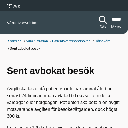
Vårdgivarwebben
Sök
Meny
Startsida
/
Administration
/
Patientavgiftshandboken
/
Hälsovård
/
Sent avbokat besök
Sent avbokat besök
Avgift ska tas ut då patienten inte har lämnat återbud
senast 24 timmar innan avtalad tid oavsett om det är
vardagar eller helgdagar. Patienten ska betala en avgift
motsvarande avgiften för besöket/åtgärden, dock högst
300 kr.
En avgift på 100 kr tas ut vid avgiftsfria vaccinationer