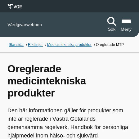
Vårdgivarwebben
Sök
Meny
Startsida
/
Riktlinjer
/
Medicintekniska produkter
/
Oreglerade MTP
Oreglerade
medicintekniska
produkter
Den här informationen gäller för produkter som
inte är reglerade i Västra Götalands
gemensamma regelverk, Handbok för personliga
hjälpmedel inom hälso- och sjukvård