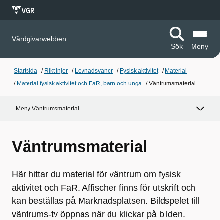
Vårdgivarwebben
Sök
Meny
Startsida
/
Riktlinjer
/
Levnadsvanor
/
Fysisk aktivitet
/
Material
/
Material fysisk aktivitet och FaR, barn och unga
/
Väntrumsmaterial
Meny Väntrumsmaterial
Väntrumsmaterial
Här hittar du material för väntrum om fysisk
aktivitet och FaR. Affischer finns för utskrift och
kan beställas på Marknadsplatsen. Bildspelet till
väntrums-tv öppnas när du klickar på bilden.