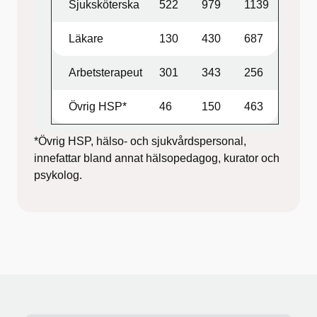
Sjuksköterska
522
979
1139
Läkare
130
430
687
Arbetsterapeut
301
343
256
Övrig HSP*
46
150
463
*Övrig HSP, hälso- och sjukvårdspersonal,
innefattar bland annat hälsopedagog, kurator och
psykolog.