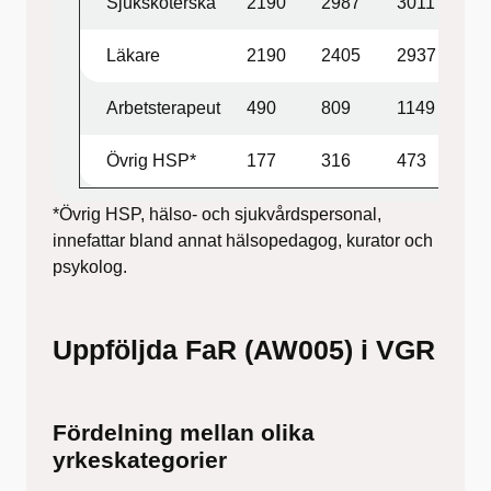
Sjuksköterska
2190
2987
3011
Läkare
2190
2405
2937
Arbetsterapeut
490
809
1149
Övrig HSP*
177
316
473
*Övrig HSP, hälso- och sjukvårdspersonal,
innefattar bland annat hälsopedagog, kurator och
psykolog.
Uppföljda FaR (AW005) i VGR
Fördelning mellan olika
yrkeskategorier