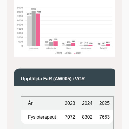
Uppföljda FaR (AW005) i VGR
År
2023
2024
2025
Fysioterapeut
7072
8302
7663