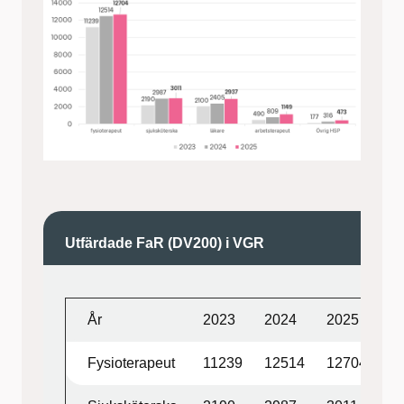
Utfärdade FaR (DV200) i VGR
År
2023
2024
2025
Fysioterapeut
11239
12514
12704