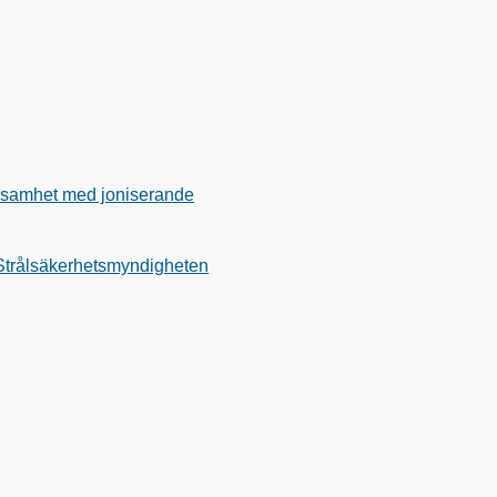
erksamhet med joniserande
l Strålsäkerhetsmyndigheten