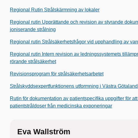
Regional Rutin Strålskärmning av lokaler
Regional rutin Upprättande och revision av styrande dokum
joniserande strålning
Regional rutin Strålsäkerhetsfrågor vid upphandling av varor
Regional rutin Intern revision av ledningssystemets tillä
rörande strålsäkerhet
Revisionsprogram för strålsäkerhetsarbetet
Strålskyddsexpertfunktionens utformning i Västra Götalan
Rutin för dokumentation av patientspecifika uppgifter för a
patientstråldoser från medicinska exponeringar
Eva Wallström