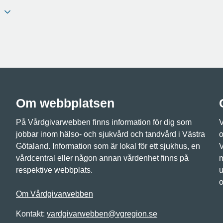
Om webbplatsen
På Vårdgivarwebben finns information för dig som
V
jobbar inom hälso- och sjukvård och tandvård i Västra
o
Götaland. Information som är lokal för ett sjukhus, en
V
vårdcentral eller någon annan vårdenhet finns på
m
respektive webbplats.
u
o
Om Vårdgivarwebben
Kontakt:
vardgivarwebben@vgregion.se