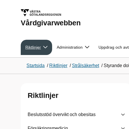
Vårdgivarwebben
Riktlinjer
Administration
Uppdrag och avt
Startsida
/
Riktlinjer
/
Strålsäkerhet
/
Styrande do
Riktlinjer
Beslutsstöd övervikt och obesitas
Försäkringsmedicin