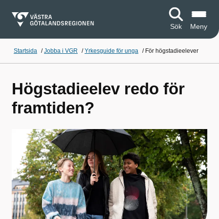
Sök
Meny
Startsida
/
Jobba i VGR
/
Yrkesguide för unga
/
För högstadieelever
Högstadieelev redo för
framtiden?