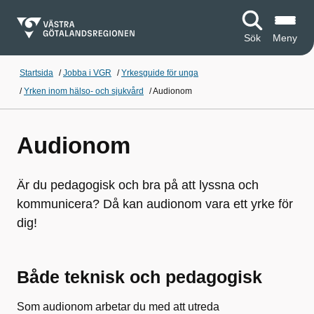
Sök
Meny
Startsida
/
Jobba i VGR
/
Yrkesguide för unga
/
Yrken inom hälso- och sjukvård
/
Audionom
Audionom
Är du pedagogisk och bra på att lyssna och
kommunicera? Då kan audionom vara ett yrke för
dig!
Både teknisk och pedagogisk
Som audionom arbetar du med att utreda