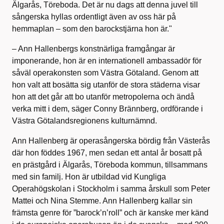
Älgarås, Töreboda. Det är nu dags att denna juvel till
sångerska hyllas ordentligt även av oss här på
hemmaplan – som den barockstjärna hon är."
– Ann Hallenbergs konstnärliga framgångar är
imponerande, hon är en internationell ambassadör för
såväl operakonsten som Västra Götaland. Genom att
hon valt att bosätta sig utanför de stora städerna visar
hon att det går att bo utanför metropolerna och ändå
verka mitt i dem, säger Conny Brännberg, ordförande i
Västra Götalandsregionens kulturnämnd.
Ann Hallenberg är operasångerska bördig från Västerås
där hon föddes 1967, men sedan ett antal år bosatt på
en prästgård i Älgarås, Töreboda kommun, tillsammans
med sin familj. Hon är utbildad vid Kungliga
Operahögskolan i Stockholm i samma årskull som Peter
Mattei och Nina Stemme. Ann Hallenberg kallar sin
främsta genre för ”barock’n’roll” och är kanske mer känd