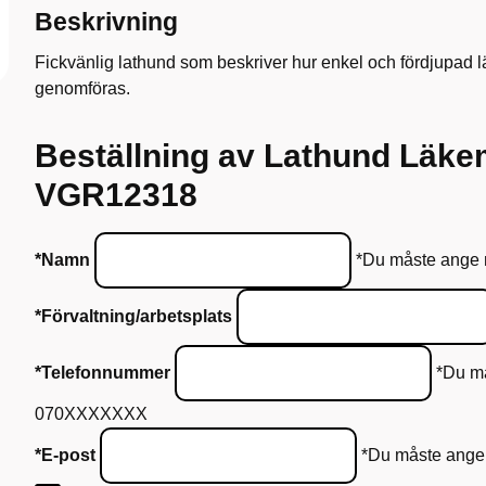
Beskrivning
Fickvänlig lathund som beskriver hur enkel och fördjupa
genomföras.
Beställning av Lathund Läk
VGR12318
*Namn
*Du måste ange
*Förvaltning/arbetsplats
*Telefonnummer
*Du må
070XXXXXXX
*E-post
*Du måste ange