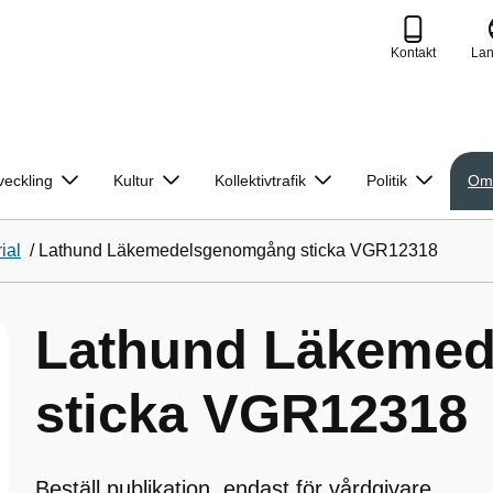
Kontakt
La
veckling
Kultur
Kollektivtrafik
Politik
Om
ial
/
Lathund Läkemedelsgenomgång sticka VGR12318
Lathund Läkeme
sticka VGR12318
Beställ publikation, endast för vårdgivare.