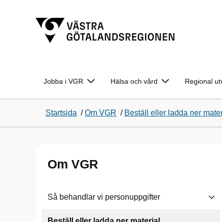
Jobba i VGR
Hälsa och vård
Regional ut
Startsida
/
Om VGR
/
Beställ eller ladda ner mater
Om VGR
Så behandlar vi personuppgifter
Beställ eller ladda ner material