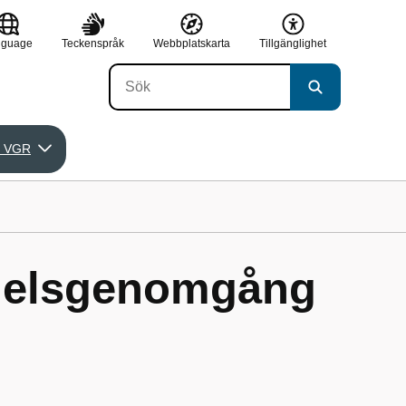
nguage
Teckenspråk
Webbplatskarta
Tillgänglighet
 VGR
delsgenomgång