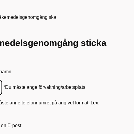
d läkemedelsgenomgång ska
emedelsgenomgång sticka
 namn
*Du måste ange förvaltning/arbetsplats
ste ange telefonnumret på angivet format, t.ex.
 en E-post