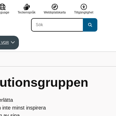
nguage
Teckenspråk
Webbplatskarta
Tillgänglighet
 VGR
tutionsgruppen
rlätta
 inte minst inspirera
g av sina