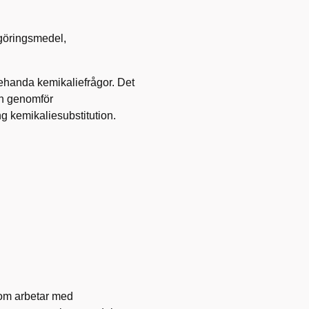
göringsmedel,
llehanda kemikaliefrågor. Det
ch genomför
ng kemikaliesubstitution.
som arbetar med