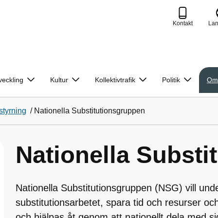
Kontakt
La
veckling
Kultur
Kollektivtrafik
Politik
Om
styrning
/
Nationella Substitutionsgruppen
Nationella Substi
Nationella Substitutionsgruppen (NSG) vill unde
substitutionsarbetet, spara tid och resurser och
och hjälpas åt genom att nationellt dela med si