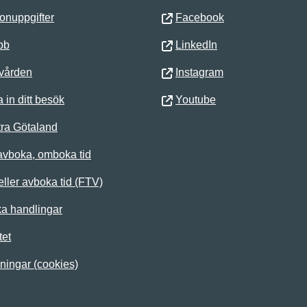
onuppgifter
Facebook
bb
LinkedIn
 vården
Instagram
 in ditt besök
Youtube
ra Götaland
avboka, omboka tid
ller avboka tid (FTV)
ka handlingar
tet
lningar (cookies)