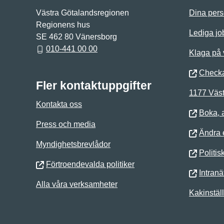
Västra Götalandsregionen
Dina pers
Regionens hus
Lediga jo
SE 462 80 Vänersborg
010-441 00 00
Klaga på
Checka
Fler kontaktuppgifter
1177 Väst
Kontakta oss
Boka, 
Press och media
Ändra e
Myndighetsbrevlådor
Politis
Förtroendevalda politiker
Intranä
Alla våra verksamheter
Kakinstäl