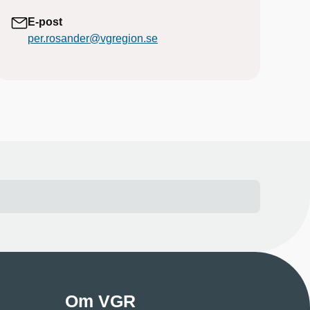
E-post
per.rosander@vgregion.se
Om VGR