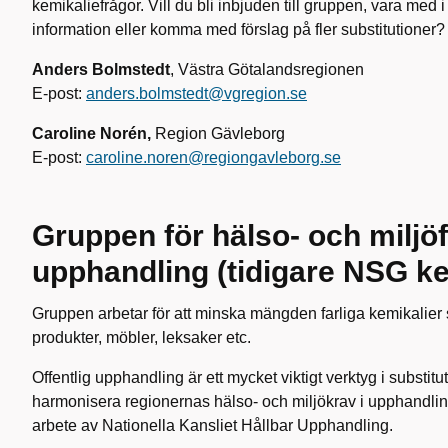
kemikaliefrågor. Vill du bli inbjuden till gruppen, vara med 
information eller komma med förslag på fler substitutioner?
Anders Bolmstedt
, Västra Götalandsregionen
E-post:
anders.bolmstedt@vgregion.se
Caroline Norén,
Region Gävleborg
E-post:
caroline.noren@regiongavleborg.se
Gruppen för hälso- och miljöf
upphandling (tidigare NSG kem
Gruppen arbetar för att minska mängden farliga kemikalie
produkter, möbler, leksaker etc.
Offentlig upphandling är ett mycket viktigt verktyg i substitut
harmonisera regionernas hälso- och miljökrav i upphandl
arbete av Nationella Kansliet Hållbar Upphandling.