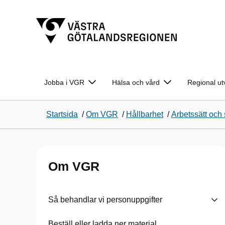
Jobba i VGR
Hälsa och vård
Regional ut
Startsida
/
Om VGR
/
Hållbarhet
/
Arbetssätt och 
Om VGR
Så behandlar vi personuppgifter
Beställ eller ladda ner material