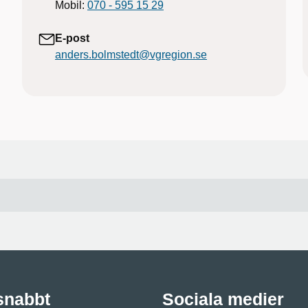
Mobil:
070 - 595 15 29
E-post
anders.bolmstedt@vgregion.se
 snabbt
Sociala medier