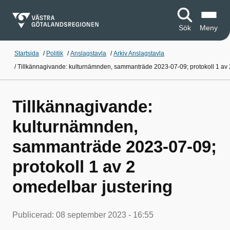
Sök
Meny
Startsida
/
Politik
/
Anslagstavla
/
Arkiv Anslagstavla
/
Tillkännagivande: kulturnämnden, sammanträde 2023-07-09; protokoll 1 av 
Tillkännagivande:
kulturnämnden,
sammanträde 2023-07-09;
protokoll 1 av 2
omedelbar justering
Publicerad:
08 september 2023 - 16:55