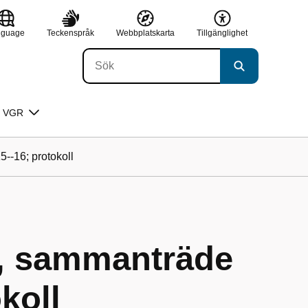
nguage
Teckenspråk
Webbplatskarta
Tillgänglighet
 VGR
--16; protokoll
e, sammanträde
koll