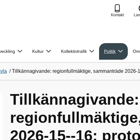
Kontakt
La
veckling
Kultur
Kollektivtrafik
Politik
Om
avla
/
Tillkännagivande: regionfullmäktige, sammanträde 2026-15
Tillkännagivande:
regionfullmäktig
2026-15--16; proto