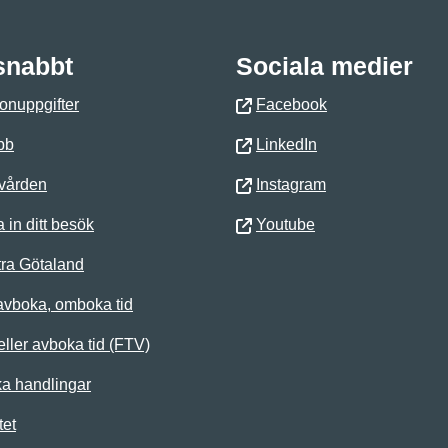
 snabbt
Sociala medier
onuppgifter
Facebook
bb
LinkedIn
 vården
Instagram
 in ditt besök
Youtube
ra Götaland
avboka, omboka tid
ller avboka tid (FTV)
ka handlingar
tet