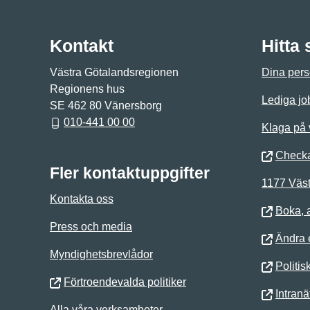
Kontakt
Hitta
Västra Götalandsregionen
Dina pers
Regionens hus
Lediga jo
SE 462 80 Vänersborg
010-441 00 00
Klaga på
Checka
Fler kontaktuppgifter
1177 Väst
Kontakta oss
Boka, 
Press och media
Ändra e
Myndighetsbrevlådor
Politis
Förtroendevalda politiker
Intranä
Alla våra verksamheter