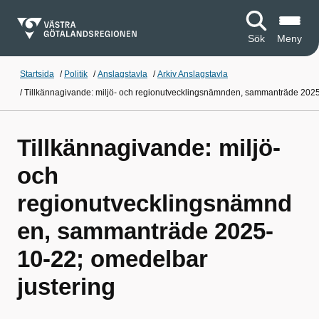
Sök
Meny
Startsida
/
Politik
/
Anslagstavla
/
Arkiv Anslagstavla
/
Tillkännagivande: miljö- och regionutvecklingsnämnden, sammanträde 2025
Tillkännagivande: miljö-
och
regionutvecklingsnämnd
en, sammanträde 2025-
10-22; omedelbar
justering