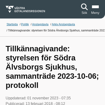
Sök
Meny
Startsida
/
Politik
/
Anslagstavla
/
Arkiv Anslagstavla
/
Tillkännagivande: styrelsen för Södra Älvsborgs Sjukhus, sammanträde 2023
Tillkännagivande:
styrelsen för Södra
Älvsborgs Sjukhus,
sammanträde 2023-10-06;
protokoll
Uppdaterad:
01 november 2023 - 07:35
Publicerad:
13 februari 2018 - 08:12