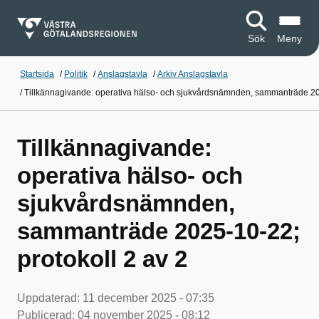
Sök
Meny
Startsida
/
Politik
/
Anslagstavla
/
Arkiv Anslagstavla
/
Tillkännagivande: operativa hälso- och sjukvårdsnämnden, sammanträde 202
Tillkännagivande:
operativa hälso- och
sjukvårdsnämnden,
sammanträde 2025-10-22;
protokoll 2 av 2
Uppdaterad:
11 december 2025 - 07:35
Publicerad:
04 november 2025 - 08:12