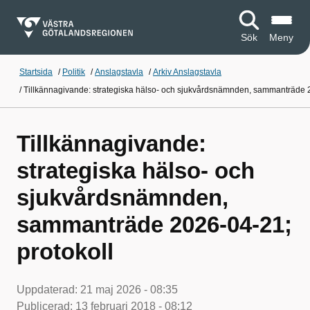
Sök
Meny
Startsida
/
Politik
/
Anslagstavla
/
Arkiv Anslagstavla
/
Tillkännagivande: strategiska hälso- och sjukvårdsnämnden, sammanträde 2
Tillkännagivande:
strategiska hälso- och
sjukvårdsnämnden,
sammanträde 2026-04-21;
protokoll
Uppdaterad:
21 maj 2026 - 08:35
Publicerad:
13 februari 2018 - 08:12