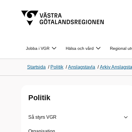
Jobba i VGR
Hälsa och vård
Regional ut
Startsida
/
Politik
/
Anslagstavla
/
Arkiv Anslagst
Politik
Så styrs VGR
Organisation