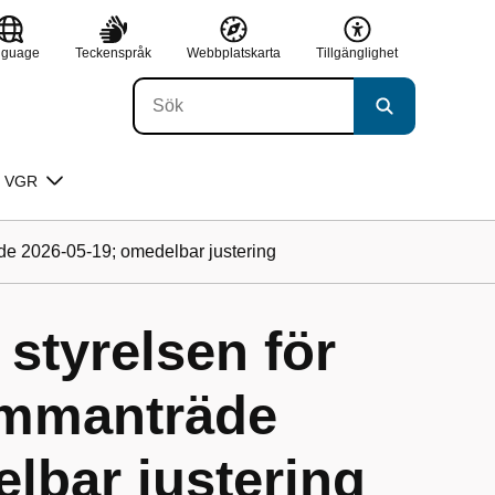
nguage
Teckenspråk
Webbplatskarta
Tillgänglighet
 VGR
de 2026-05-19; omedelbar justering
 styrelsen för
ammanträde
lbar justering