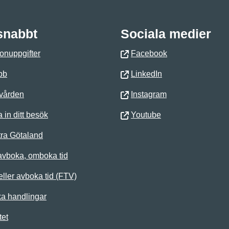
 snabbt
Sociala medier
onuppgifter
Facebook
bb
LinkedIn
 vården
Instagram
 in ditt besök
Youtube
ra Götaland
avboka, omboka tid
ller avboka tid (FTV)
ka handlingar
tet