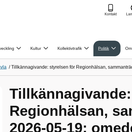
Kontakt
La
veckling
Kultur
Kollektivtrafik
Politik
Om
avla
/
Tillkännagivande: styrelsen för Regionhälsan, sammanträ
Tillkännagivande:
Regionhälsan, s
2026-05-19; omede