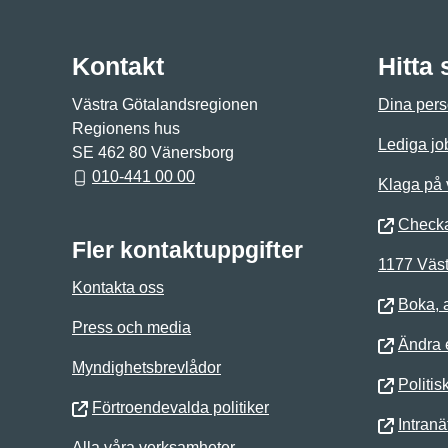
Kontakt
Hitta
Västra Götalandsregionen
Dina pers
Regionens hus
Lediga jo
SE 462 80 Vänersborg
010-441 00 00
Klaga på
Checka
Fler kontaktuppgifter
1177 Väst
Kontakta oss
Boka, 
Press och media
Ändra e
Myndighetsbrevlådor
Politis
Förtroendevalda politiker
Intranä
Alla våra verksamheter