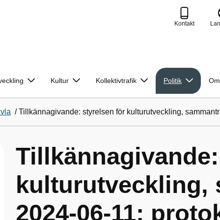
Kontakt
La
veckling
Kultur
Kollektivtrafik
Politik
Om
avla
/
Tillkännagivande: styrelsen för kulturutveckling, sammant
Tillkännagivande:
kulturutveckling
2024-06-11; protok