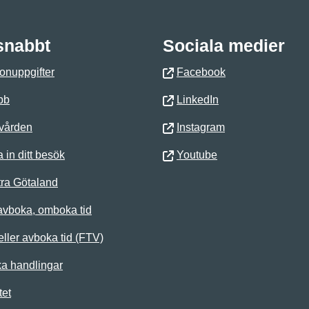
 snabbt
Sociala medier
onuppgifter
Facebook
bb
LinkedIn
 vården
Instagram
 in ditt besök
Youtube
ra Götaland
avboka, omboka tid
ller avboka tid (FTV)
ka handlingar
tet