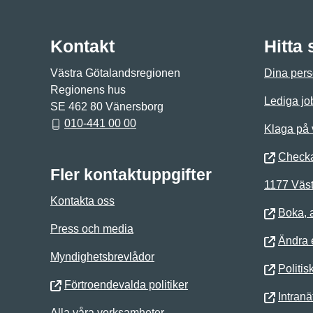
Kontakt
Hitta
Västra Götalandsregionen
Dina pers
Regionens hus
Lediga jo
SE 462 80 Vänersborg
010-441 00 00
Klaga på
Checka
Fler kontaktuppgifter
1177 Väst
Kontakta oss
Boka, 
Press och media
Ändra e
Myndighetsbrevlådor
Politis
Förtroendevalda politiker
Intranä
Alla våra verksamheter