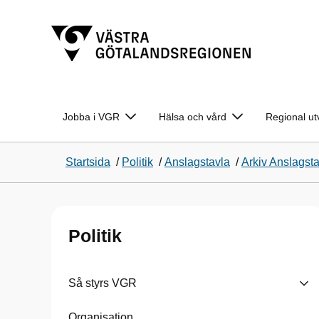
Jobba i VGR
Hälsa och vård
Regional ut
Startsida
/
Politik
/
Anslagstavla
/
Arkiv Anslagst
Politik
Så styrs VGR
Organisation