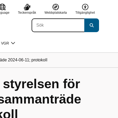
nguage
Teckenspråk
Webbplatskarta
Tillgänglighet
 VGR
räde 2024-06-11; protokoll
 styrelsen för
, sammanträde
oll