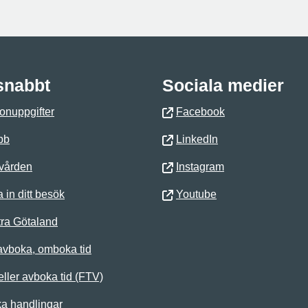
 snabbt
Sociala medier
onuppgifter
Facebook
bb
LinkedIn
 vården
Instagram
 in ditt besök
Youtube
ra Götaland
avboka, omboka tid
ller avboka tid (FTV)
ka handlingar