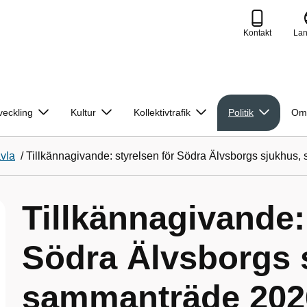
Kontakt
La
veckling
Kultur
Kollektivtrafik
Politik
Om
avla
/
Tillkännagivande: styrelsen för Södra Älvsborgs sjukhus
Tillkännagivande:
Södra Älvsborgs 
sammanträde 202