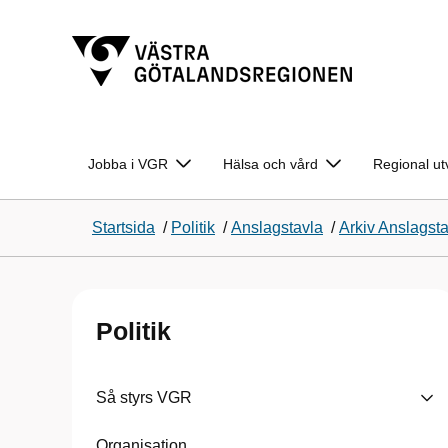
Jobba i VGR
Hälsa och vård
Regional ut
Startsida
/
Politik
/
Anslagstavla
/
Arkiv Anslagst
Politik
Så styrs VGR
Organisation