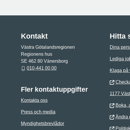
Kontakt
Hitta
Västra Götalandsregionen
Dina pers
Regionens hus
Lediga jo
SE 462 80 Vänersborg
010-441 00 00
Klaga på
Checka
Fler kontaktuppgifter
1177 Väst
Kontakta oss
Boka, 
Press och media
Ändra e
Myndighetsbrevlådor
Politis