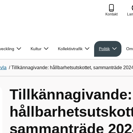
Kontakt
La
veckling
Kultur
Kollektivtrafik
Politik
Om
avla
/
Tillkännagivande: hållbarhetsutskottet, sammanträde 202
Tillkännagivande:
hållbarhetsutskott
sammanträde 2024