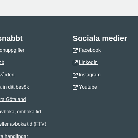
 snabbt
Sociala medier
onuppgifter
Facebook
bb
LinkedIn
 vården
Instagram
 in ditt besök
Youtube
ra Götaland
avboka, omboka tid
ller avboka tid (FTV)
ka handlingar