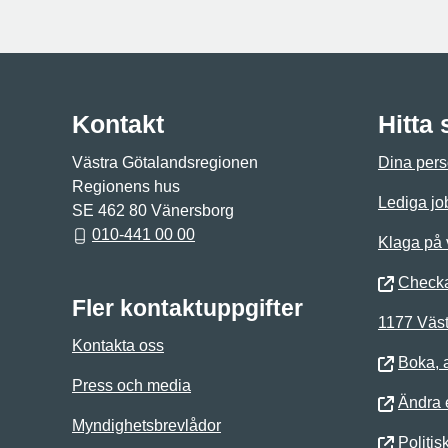
Kontakt
Hitta
Västra Götalandsregionen
Dina pers
Regionens hus
Lediga jo
SE 462 80 Vänersborg
010-441 00 00
Klaga på
Checka
Fler kontaktuppgifter
1177 Väst
Kontakta oss
Boka, 
Press och media
Ändra e
Myndighetsbrevlådor
Politis