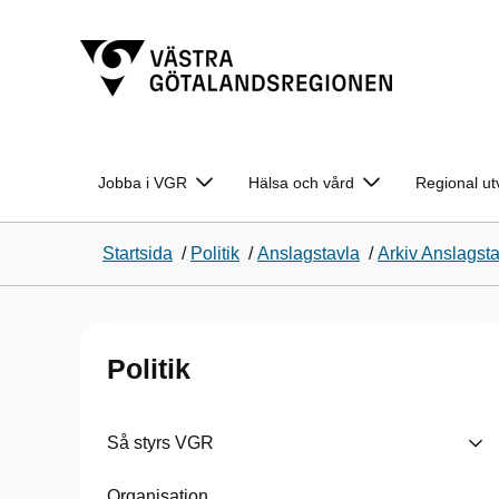
Jobba i VGR
Hälsa och vård
Regional ut
Startsida
/
Politik
/
Anslagstavla
/
Arkiv Anslagst
Politik
Så styrs VGR
Organisation