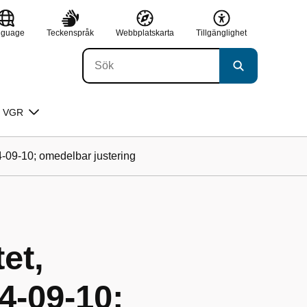
nguage
Teckenspråk
Webbplatskarta
Tillgänglighet
 VGR
4-09-10; omedelbar justering
et,
-09-10;