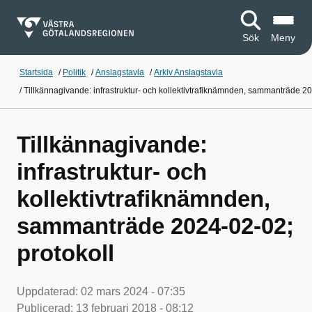
Sök
Meny
Startsida
/
Politik
/
Anslagstavla
/
Arkiv Anslagstavla
/
Tillkännagivande: infrastruktur- och kollektivtrafiknämnden, sammanträde 20
Tillkännagivande:
infrastruktur- och
kollektivtrafiknämnden,
sammanträde 2024-02-02;
protokoll
Uppdaterad:
02 mars 2024 - 07:35
Publicerad:
13 februari 2018 - 08:12