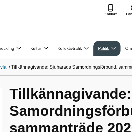
Kontakt
La
veckling
Kultur
Kollektivtrafik
Politik
Om
avla
/
Tillkännagivande: Sjuhärads Samordningsförbund, samma
Tillkännagivande
Samordningsförb
sammanträde 2026