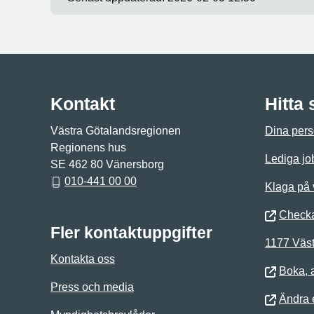
Kontakt
Hitta
Västra Götalandsregionen
Dina pers
Regionens hus
Lediga jo
SE 462 80 Vänersborg
010-441 00 00
Klaga på
Checka
Fler kontaktuppgifter
1177 Väst
Kontakta oss
Boka, 
Press och media
Ändra e