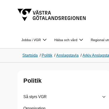
Jobba i VGR
Hälsa och vård
Regional ut
Startsida
/
Politik
/
Anslagstavla
/
Arkiv Anslagst
Politik
Så styrs VGR
Organisation