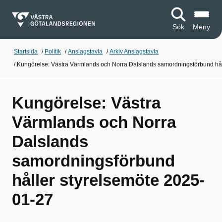
Sök
Meny
Startsida
/
Politik
/
Anslagstavla
/
Arkiv Anslagstavla
/
Kungörelse: Västra Värmlands och Norra Dalslands samordningsförbund hål
Kungörelse: Västra
Värmlands och Norra
Dalslands
samordningsförbund
håller styrelsemöte 2025-
01-27