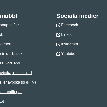
 snabbt
Sociala medier
onuppgifter
Facebook
bb
LinkedIn
 vården
Instagram
 in ditt besök
Youtube
ra Götaland
avboka, omboka tid
ller avboka tid (FTV)
ka handlingar
tet