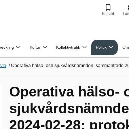
Kontakt
La
veckling
Kultur
Kollektivtrafik
Politik
Om
avla
/
Operativa hälso- och sjukvårdsnämnden, sammanträde 202
Operativa hälso- 
sjukvårdsnämnde
2024-02-28; proto