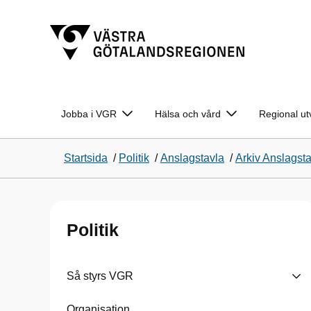
Jobba i VGR
Hälsa och vård
Regional ut
Startsida
/
Politik
/
Anslagstavla
/
Arkiv Anslagst
Politik
Så styrs VGR
Organisation