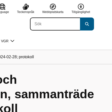
nguage
Teckenspråk
Webbplatskarta
Tillgänglighet
 VGR
4-02-28; protokoll
och
n, sammanträde
koll