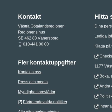
Kontakt
Hitta
Västra Götalandsregionen
Dina pers
Regionens hus
Lediga jo
SE 462 80 Vänersborg
010-441 00 00
Klaga på
Checka
Fler kontaktuppgifter
1177 Väst
Kontakta oss
Boka, 
Press och media
Ändra e
Myndighetsbrevlådor
Politis
Förtroendevalda politiker
Intranä
Alla våra verksamheter