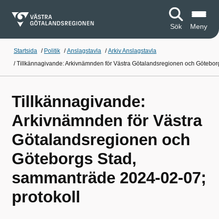
Sök
Meny
Startsida
/
Politik
/
Anslagstavla
/
Arkiv Anslagstavla
/
Tillkännagivande: Arkivnämnden för Västra Götalandsregionen och Götebor
Tillkännagivande:
Arkivnämnden för Västra
Götalandsregionen och
Göteborgs Stad,
sammanträde 2024-02-07;
protokoll