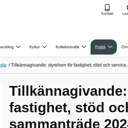
Kontakt
La
veckling
Kultur
Kollektivtrafik
Politik
Om
avla
/
Tillkännagivande: styrelsen för fastighet, stöd och servi
Tillkännagivande:
fastighet, stöd oc
sammanträde 2024