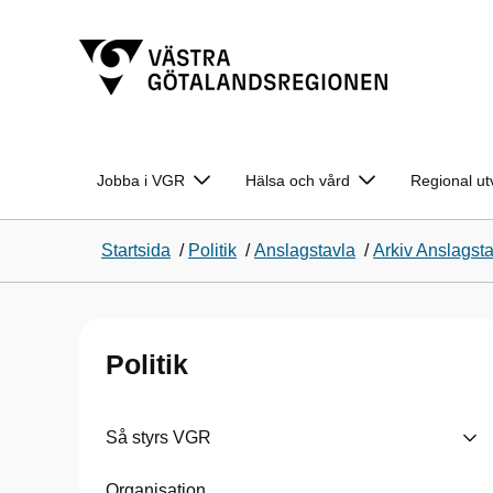
Jobba i VGR
Hälsa och vård
Regional ut
Startsida
/
Politik
/
Anslagstavla
/
Arkiv Anslagst
Politik
Så styrs VGR
Organisation