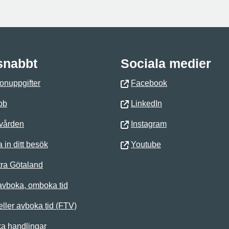
 snabbt
Sociala medier
onuppgifter
Facebook
bb
LinkedIn
 vården
Instagram
 in ditt besök
Youtube
ra Götaland
avboka, omboka tid
ller avboka tid (FTV)
ka handlingar