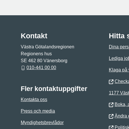
Kontakt
Hitta
Västra Götalandsregionen
Dina pers
Regionens hus
Lediga jo
SE 462 80 Vänersborg
010-441 00 00
Klaga på
Checka
Fler kontaktuppgifter
1177 Väst
Kontakta oss
Boka, 
Press och media
Ändra e
Myndighetsbrevlådor
Politis