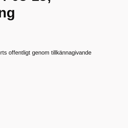
ing
orts offentligt genom tillkännagivande