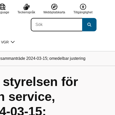
nguage
Teckenspråk
Webbplatskarta
Tillgänglighet
 VGR
ce, sammanträde 2024-03-15; omedelbar justering
 styrelsen för
h service,
-03-15;